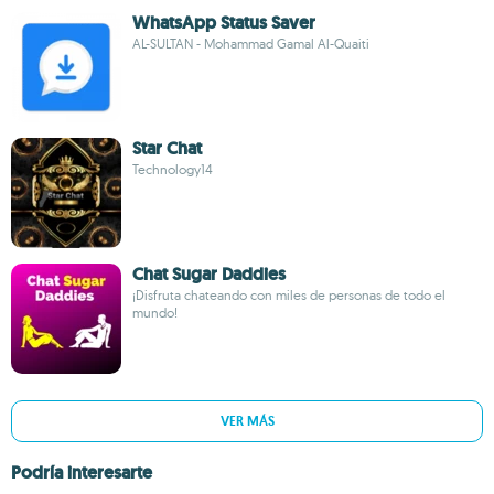
WhatsApp Status Saver
AL-SULTAN - Mohammad Gamal Al-Quaiti
Star Chat
Technology14
Chat Sugar Daddies
¡Disfruta chateando con miles de personas de todo el
mundo!
VER MÁS
Podría interesarte