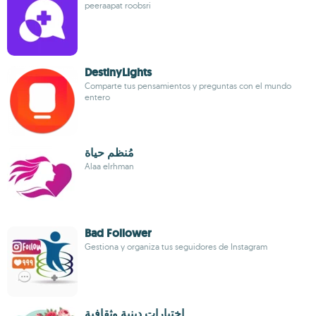
peeraapat roobsri
DestinyLights
Comparte tus pensamientos y preguntas con el mundo
entero
مُنظم حياة
Alaa elrhman
Bad Follower
Gestiona y organiza tus seguidores de Instagram
اختبارات دينية وثقافية