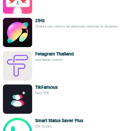
21Hz
Chatea con cientos de personas mientras te diviertes
Fetagram Thailand
peeraapat roobsri
TikFamous
Peer APK
Smart Status Saver Plus
GIK Studio