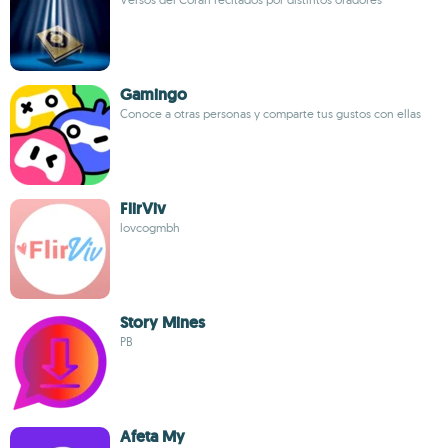
Gamingo
Conoce a otras personas y comparte tus gustos con ellas
FlirViv
lovcogmbh
Story Mines
PB
Afeta My