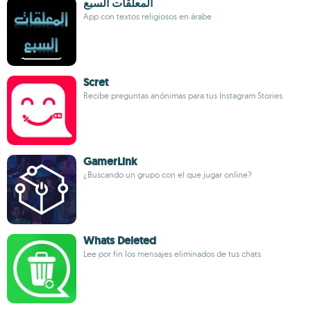
المعلقات السبع
App con textos religiosos en árabe
Scret
Recibe preguntas anónimas para tus Instagram Stories
GamerLink
¿Buscando un grupo con el que jugar online?
Whats Deleted
Lee por fin los mensajes eliminados de tus chats