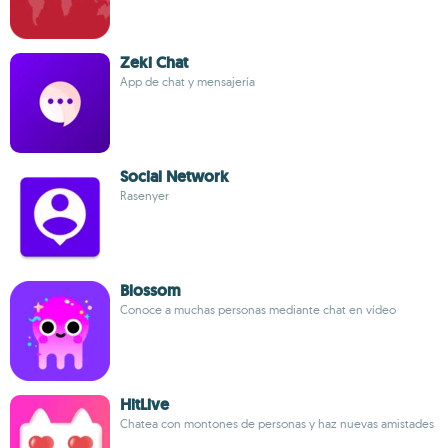
Zeki Chat
App de chat y mensajería
Social Network
Rasenyer
Blossom
Conoce a muchas personas mediante chat en vídeo
HitLive
Chatea con montones de personas y haz nuevas amistades