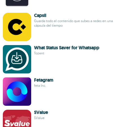
Capsll
Guarda todo el contenido que subes a redes en una
cápsula del tiempo
What Status Saver for Whatsapp
Tozent
Fetagram
feta lnc.
SValue
SValue