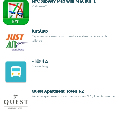
NYC Subway Map with MTA Bus, L
MyTransit™
JustAuto
Capacitación automotriz para la excelencia técnica de
talleres
서울버스
Dokon Jang
Quest Apartment Hotels NZ
Reserva apartamentos con servicios en NZ y Fiyi fácilmente