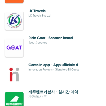
LK Travels
L K Travels Pvt Ltd
Ride Goat - Scooter Rental
Scout Scooters
Gaeta in app - App ufficiale d
Innovation Projects - Gianpiero Di Cecca
제주렌트카본사 - 실시간 예약
제주렌트카(주)