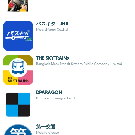
バスキタ！JHB
MediaMagic Co.,Ltd.
THE SKYTRAINs
Bangkok Mass Transit System Public Company Limited
DPARAGON
PT Royal D'Paragon Land
第一交通
Mobile Create