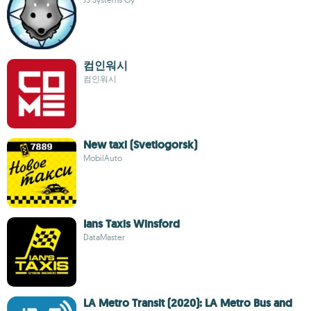
컴인워시
컴인워시
New taxi (Svetlogorsk)
MobilAuto
Ians Taxis Winsford
DataMaster
LA Metro Transit (2020): LA Metro Bus and