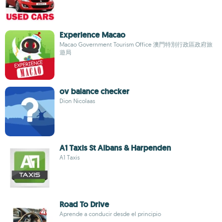
Experience Macao
Macao Government Tourism Office 澳門特別行政區政府旅
遊局
ov balance checker
Dion Nicolaas
A1 Taxis St Albans & Harpenden
A1 Taxis
Road To Drive
Aprende a conducir desde el principio