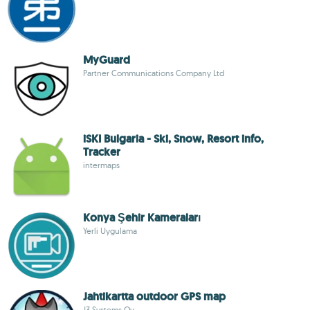
MyGuard
Partner Communications Company Ltd
iSKI Bulgaria - Ski, Snow, Resort info,
Tracker
intermaps
Konya Şehir Kameraları
Yerli Uygulama
Jahtikartta outdoor GPS map
J3 Systems Oy