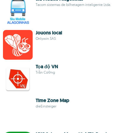
Tacom sistemas de bilhetagem inteligente Ltda.
Jouons local
Onlywin SAS
Tọa độ VN
Trần Cường
Time Zone Map
dieEinsteiger