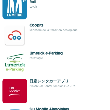
Rail
Levvit
Coopits
Ministère de la transition écologique
Limerick e-Parking
ParkMagic
日産レンタカーアプリ
Nissan Car Rental Solutions Co., Ltd.
Siu Mobile Alagoinhas