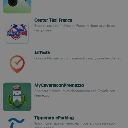
Center Táxi Franca
Reserva taxis confiables en Franca y sigue tu viaje en
tiempo real
JaiTesté
Guía de Marruecos con reseñas locales y grandes ofertas
MyCavariaconPremezzo
App para interactuar eficientemente con Cavaria con
Premezzo
Tipperary eParking
Simplifica el aparcamiento en Tipperary con esta app
eParking fácil