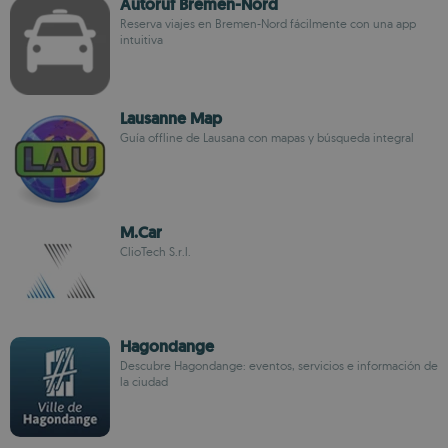
Autoruf Bremen-Nord
Reserva viajes en Bremen-Nord fácilmente con una app
intuitiva
Lausanne Map
Guía offline de Lausana con mapas y búsqueda integral
M.Car
ClioTech S.r.l.
Hagondange
Descubre Hagondange: eventos, servicios e información de
la ciudad