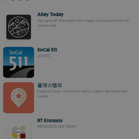
Altay Today
App guía de Sheregesh con mapas y actualizaciones en
tiempo real
SoCal 511
LA SAFE
올댓스탬프
Explora Corea, colecciona sellos y obtén recompensas
locales
RT Knossos
INFOXOROS SOFTWARE