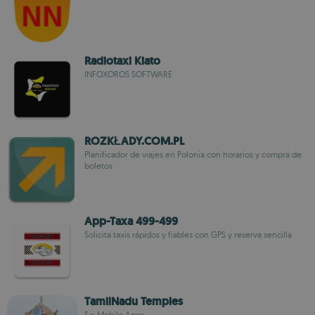
Radiotaxi Kiato
INFOXOROS SOFTWARE
ROZKŁADY.COM.PL
Planificador de viajes en Polonia con horarios y compra de
boletos
App-Taxa 499-499
Solicita taxis rápidos y fiables con GPS y reserva sencilla
TamilNadu Temples
Sai Mobile Apps