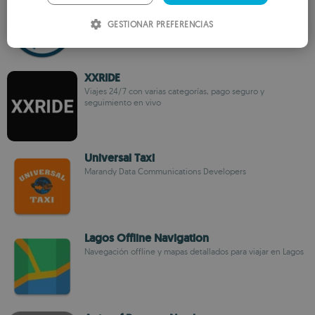
HKI Group Company
ITALIAN
GESTIONAR PREFERENCIAS
SPANISH
ROMANIAN
XXRIDE
Viajes 24/7 con varias categorías, pago seguro y
seguimiento en vivo
Universal Taxi
Marandy Data Communications Developers
Lagos Offline Navigation
Navegación offline y mapas detallados para viajar en Lagos