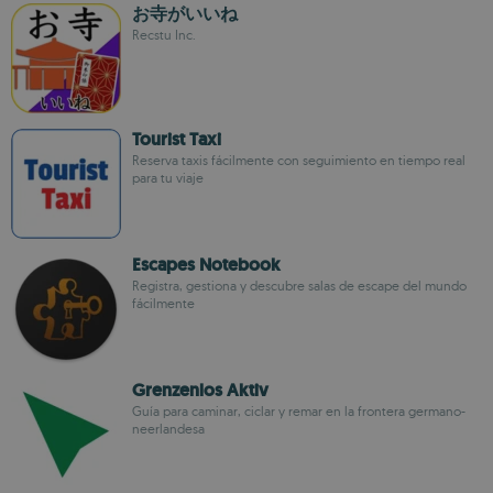
お寺がいいね
Recstu Inc.
Tourist Taxi
Reserva taxis fácilmente con seguimiento en tiempo real
para tu viaje
Escapes Notebook
Registra, gestiona y descubre salas de escape del mundo
fácilmente
Grenzenlos Aktiv
Guía para caminar, ciclar y remar en la frontera germano-
neerlandesa