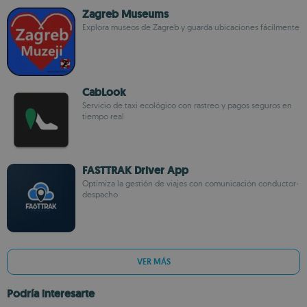
Zagreb Museums
Explora museos de Zagreb y guarda ubicaciones fácilmente
CabLook
Servicio de taxi ecológico con rastreo y pagos seguros en
tiempo real
FASTTRAK Driver App
Optimiza la gestión de viajes con comunicación conductor-
despacho
VER MÁS
Podría interesarte