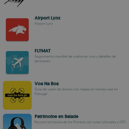
Airport Lynx
Airport Lynx
FLYMAT
Seguimiento mundial de vuelos en vivo y detalles de
aeronaves
Voa Na Boa
Guía de vuelo de drones con mapas en tiempo real en
Portugal
Patrimoine en Balade
Recorre la historia de los Pirineos con rutas culturales y GPS