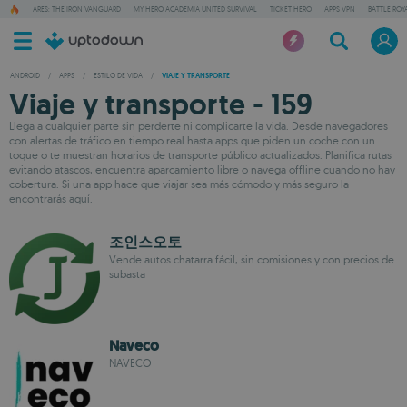
ARES: THE IRON VANGUARD
MY HERO ACADEMIA UNITED SURVIVAL
TICKET HERO
APPS VPN
BATTLE ROY
ANDROID
/
APPS
/
ESTILO DE VIDA
/
VIAJE Y TRANSPORTE
Viaje y transporte - 159
Llega a cualquier parte sin perderte ni complicarte la vida. Desde navegadores
con alertas de tráfico en tiempo real hasta apps que piden un coche con un
toque o te muestran horarios de transporte público actualizados. Planifica rutas
evitando atascos, encuentra aparcamiento libre o navega offline cuando no hay
cobertura. Si una app hace que viajar sea más cómodo y más seguro la
encontrarás aquí.
조인스오토
Vende autos chatarra fácil, sin comisiones y con precios de
subasta
Naveco
NAVECO