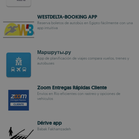
WESTDELTA-BOOKING APP
Reserva boletos de autobús en Egipto fácilmente con una
app intuitiva
Маршруты.ру
App de planificación de viajes compara vuelos, trenes y
autobuses
Zoom Entregas Rápidas Cliente
Envíos en Río eficientes con rastreo y opciones de
vehículos
Dérive app
Babak Fakhamzadeh