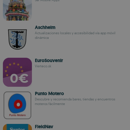
Aschheim
Actualizaciones locales y accesibilidad vía app móvil
dinámica
EuroSouvenir
Verteco.sk
Punto Motero
Descubre y recomienda bares, tiendas y encuentros
moteros fácilmente
FieldNav