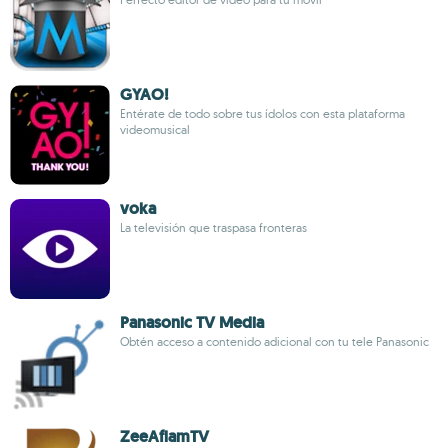
GYAO!
Entérate de todo sobre tus ídolos con esta plataforma
videomusical
voka
La televisión que traspasa fronteras
Panasonic TV Media
Obtén acceso a contenido adicional con tu tele Panasonic
ZeeAflamTV