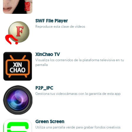
SWF File Player
Reproduce esta clase de vídeos
XinChao TV
Visualiza los contenidos de la plataforma televisiva en tu
pantalla
P2P_IPC
Gestiona tus videocámaras con la garantía de esta app
Green Screen
Utiliza una pantalla verde para grabar fondos creativos