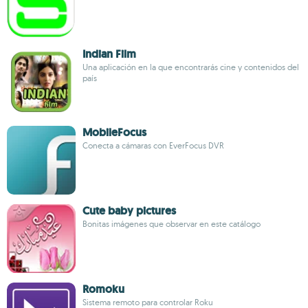
Indian Film
Una aplicación en la que encontrarás cine y contenidos del
país
MobileFocus
Conecta a cámaras con EverFocus DVR
Cute baby pictures
Bonitas imágenes que observar en este catálogo
Romoku
Sistema remoto para controlar Roku