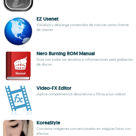
EZ Usenet
Visualiza y descarga contenidos de noticias como cliente
de Usenet
Nero Burning ROM Manual
Guía con todos los secretos e informaciones para grabación
de discos
Video-FX Editor
¡Aplica complementos decorativos y filtros a tus vídeos!
KoreaStyle
Convierte imágenes convencionales en mágicas fotos con
efectos