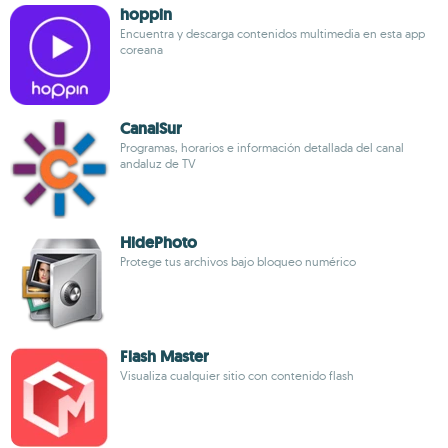
hoppin
Encuentra y descarga contenidos multimedia en esta app
coreana
CanalSur
Programas, horarios e información detallada del canal
andaluz de TV
HidePhoto
Protege tus archivos bajo bloqueo numérico
Flash Master
Visualiza cualquier sitio con contenido flash