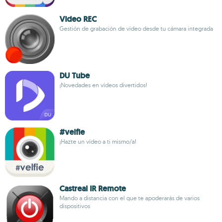
Video REC
Gestión de grabación de vídeo desde tu cámara integrada
DU Tube
¡Novedades en vídeos divertidos!
#velfie
¡Hazte un vídeo a ti mismo/a!
Castreal IR Remote
Mando a distancia con el que te apoderarás de varios
dispositivos