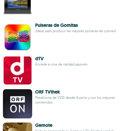
Pulseras de Gomitas
¡Ideas para producir las mejores pulseras de colores!
dTV
Accede a cine de calidad japonés
ORF TVthek
Plataforma de VOD desde Austria y con los mejores
contenidos
Gemote
Disfruta manejando tu Samsung TV desde tu móvil