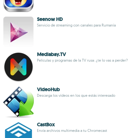
Seenow HD
Servicio de streaming con canales para Rumanía
Mediabay.TV
Películas y programas de la TV rusa: ¿te lo vas a perder?
VideoHub
Descarga los vídeos en los que estás interesado
CastBox
Envía archivos multimedia a tu Chromecast