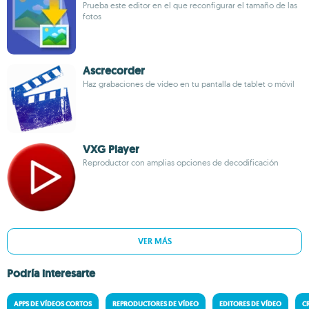
Prueba este editor en el que reconfigurar el tamaño de las
fotos
Ascrecorder
Haz grabaciones de vídeo en tu pantalla de tablet o móvil
VXG Player
Reproductor con amplias opciones de decodificación
VER MÁS
Podría interesarte
APPS DE VÍDEOS CORTOS
REPRODUCTORES DE VÍDEO
EDITORES DE VÍDEO
C