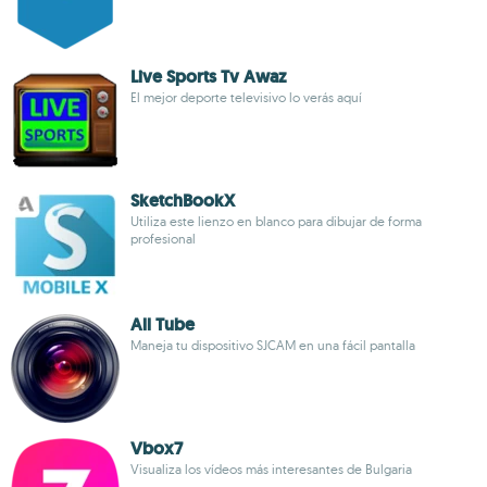
Live Sports Tv Awaz
El mejor deporte televisivo lo verás aquí
SketchBookX
Utiliza este lienzo en blanco para dibujar de forma
profesional
All Tube
Maneja tu dispositivo SJCAM en una fácil pantalla
Vbox7
Visualiza los vídeos más interesantes de Bulgaria