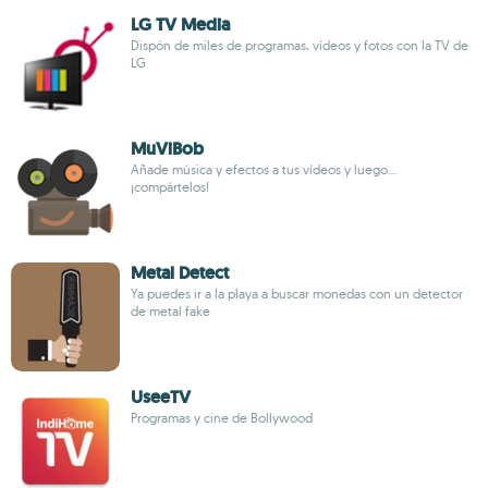
LG TV Media
Dispón de miles de programas, vídeos y fotos con la TV de
LG
MuViBob
Añade música y efectos a tus vídeos y luego...
¡compártelos!
Metal Detect
Ya puedes ir a la playa a buscar monedas con un detector
de metal fake
UseeTV
Programas y cine de Bollywood