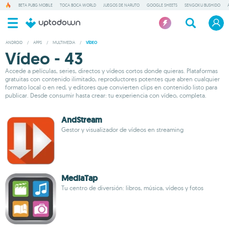
BETA PUBG MOBILE
TOCA BOCA WORLD
JUEGOS DE NARUTO
GOOGLE SHEETS
SENGOKU BUSHIDO
ANDROID
/
APPS
/
MULTIMEDIA
/
VÍDEO
Vídeo - 43
Accede a películas, series, directos y vídeos cortos donde quieras. Plataformas
gratuitas con contenido ilimitado, reproductores potentes que abren cualquier
formato local o en red, y editores que convierten clips en contenido listo para
publicar. Desde consumir hasta crear: tu experiencia con vídeo, completa.
AndStream
Gestor y visualizador de vídeos en streaming
MediaTap
Tu centro de diversión: libros, música, vídeos y fotos