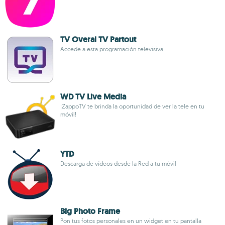
TV Overal TV Partout
Accede a esta programación televisiva
WD TV Live Media
¡ZappoTV te brinda la oportunidad de ver la tele en tu
móvil!
YTD
Descarga de vídeos desde la Red a tu móvil
Big Photo Frame
Pon tus fotos personales en un widget en tu pantalla