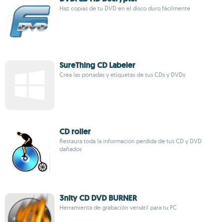
Haz copias de tu DVD en el disco duro fácilmente
SureThing CD Labeler
Crea las portadas y etiquetas de tus CDs y DVDs
CD roller
Restaura toda la información perdida de tus CD y DVD
dañados
3nity CD DVD BURNER
Herramienta de grabación versátil para tu PC