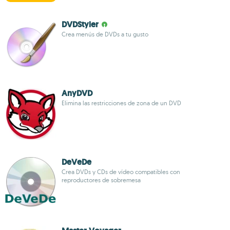
DVDStyler
Crea menús de DVDs a tu gusto
AnyDVD
Elimina las restricciones de zona de un DVD
DeVeDe
Crea DVDs y CDs de vídeo compatibles con
reproductores de sobremesa