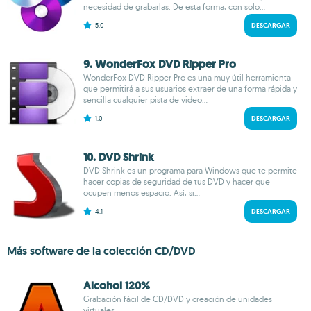
necesidad de grabarlas. De esta forma, con solo...
5.0
DESCARGAR
9. WonderFox DVD Ripper Pro
WonderFox DVD Ripper Pro es una muy útil herramienta
que permitirá a sus usuarios extraer de una forma rápida y
sencilla cualquier pista de video...
1.0
DESCARGAR
10. DVD Shrink
DVD Shrink es un programa para Windows que te permite
hacer copias de seguridad de tus DVD y hacer que
ocupen menos espacio. Así, si...
4.1
DESCARGAR
Más software de la colección CD/DVD
Alcohol 120%
Grabación fácil de CD/DVD y creación de unidades
virtuales