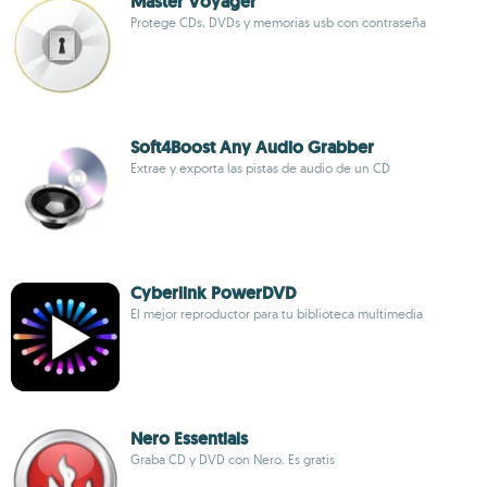
Master Voyager
Protege CDs, DVDs y memorias usb con contraseña
Soft4Boost Any Audio Grabber
Extrae y exporta las pistas de audio de un CD
Cyberlink PowerDVD
El mejor reproductor para tu biblioteca multimedia
Nero Essentials
Graba CD y DVD con Nero. Es gratis