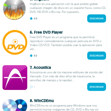
ImgBurn es una aplicación con la que podrás grabar
cualquier imagen de disco en un soporte físico, como CD,
DVD, HD-DVD o Blu-ray. Por supuesto...
4.5
DESCARGAR
6. Free DVD Player
Free DVD Player es un programa que te permitirá
reproducir cómodamente cualquier película en DVD o
Video CD/VCD. También podrás usar la aplicación para
ver...
5.0
DESCARGAR
7. Acoustica
Acoustica es uno de los mejores editores de sonido del
mercado. Con más de diez años de trayectoria, la
sencillez de manejo y la rapidez...
-
DESCARGAR
8. WinCDEmu
WinCDEmu es un programa para Windows que nos
permitirá montar imágenes de CD, DVD o Blu-ray sin