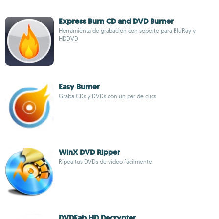
Express Burn CD and DVD Burner
Herramienta de grabación con soporte para BluRay y
HDDVD
Easy Burner
Graba CDs y DVDs con un par de clics
WinX DVD Ripper
Ripea tus DVDs de vídeo fácilmente
DVDFab HD Decrypter