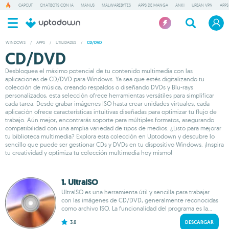
CAPCUT
CHATBOTS CON IA
MANUS
MALWAREBYTES
APPS DE MANGA
ANKI
URBAN VPN
APPS
WINDOWS
/
APPS
/
UTILIDADES
/
CD/DVD
CD/DVD
Desbloquea el máximo potencial de tu contenido multimedia con las
aplicaciones de CD/DVD para Windows. Ya sea que estés digitalizando tu
colección de música, creando respaldos o diseñando DVDs y Blu-rays
personalizados, esta selección ofrece herramientas versátiles para simplificar
cada tarea. Desde grabar imágenes ISO hasta crear unidades virtuales, cada
aplicación ofrece características intuitivas diseñadas para optimizar tu flujo de
trabajo. Aún mejor, encontrarás soporte para múltiples formatos, asegurando
compatibilidad con una amplia variedad de tipos de medios. ¿Listo para mejorar
tu biblioteca multimedia? Explora esta colección en Uptodown y descubre lo
sencillo que puede ser gestionar CDs y DVDs en tu dispositivo Windows. ¡Inspira
tu creatividad y optimiza tu colección multimedia hoy mismo!
1. UltraISO
UltraISO es una herramienta útil y sencilla para trabajar
con las imágenes de CD/DVD, generalmente reconocidas
como archivo ISO. La funcionalidad del programa es la...
3.8
DESCARGAR