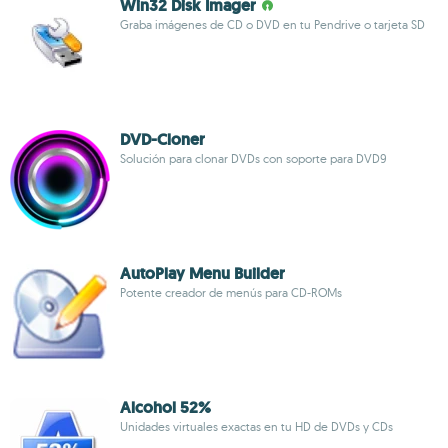
Win32 Disk Imager
Graba imágenes de CD o DVD en tu Pendrive o tarjeta SD
DVD-Cloner
Solución para clonar DVDs con soporte para DVD9
AutoPlay Menu Builder
Potente creador de menús para CD-ROMs
Alcohol 52%
Unidades virtuales exactas en tu HD de DVDs y CDs