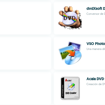
dvdXsoft 
Conversor de 
VSO Phot
Una manera dif
Acala DVD 
Creación de DV