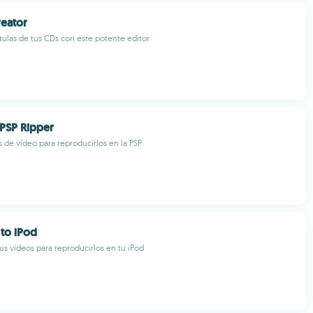
eator
átulas de tus CDs con este potente editor
PSP Ripper
 de vídeo para reproducirlos en la PSP
 to iPod
us vídeos para reproducirlos en tu iPod