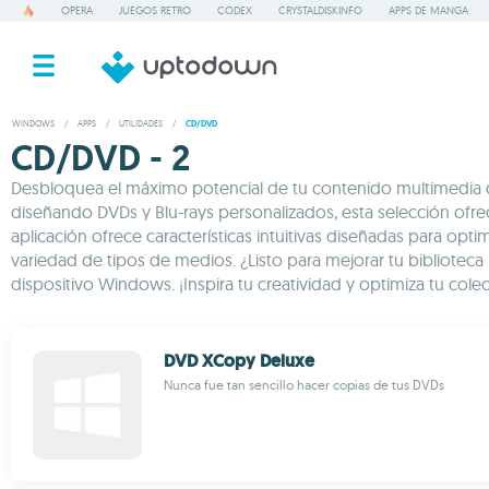
OPERA
JUEGOS RETRO
CODEX
CRYSTALDISKINFO
APPS DE MANGA
WINDOWS
/
APPS
/
UTILIDADES
/
CD/DVD
CD/DVD - 2
Desbloquea el máximo potencial de tu contenido multimedia c
diseñando DVDs y Blu-rays personalizados, esta selección ofrec
aplicación ofrece características intuitivas diseñadas para op
variedad de tipos de medios. ¿Listo para mejorar tu bibliote
dispositivo Windows. ¡Inspira tu creatividad y optimiza tu co
DVD XCopy Deluxe
Nunca fue tan sencillo hacer copias de tus DVDs