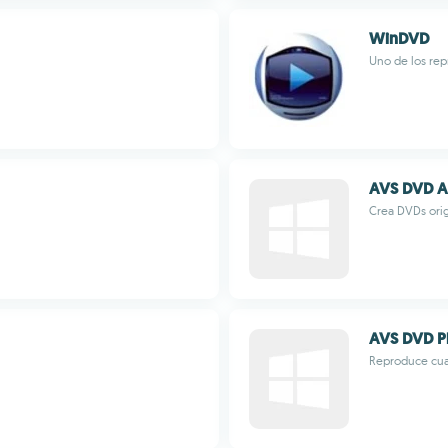
WinDVD
Uno de los re
AVS DVD A
Crea DVDs orig
AVS DVD P
Reproduce cual