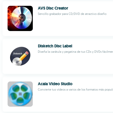
AVS Disc Creator
Sencillo grabador para CD/DVD de atractivo diseño
Disketch Disc Label
Diseña la carátula y pegatina de tus CDs y DVDs fácilme
Acala Video Studio
Convierte tus vídeos a varios de los formatos más popul