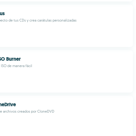
lus
pecto de tus CDs y crea carátulas personalizadas
SO Burner
 ISO de manera fácil
oneDrive
 de archivos creados por CloneDVD