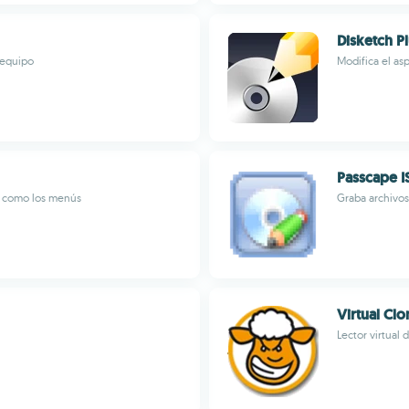
Disketch P
 equipo
Modifica el as
Passcape I
do como los menús
Graba archivos
Virtual Cl
Lector virtual