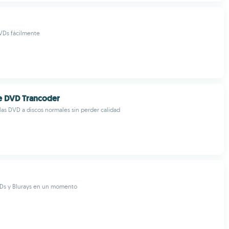
VDs fácilmente
ee DVD Trancoder
ulas DVD a discos normales sin perder calidad
Ds y Blurays en un momento