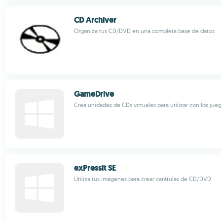
CD Archiver
Organiza tus CD/DVD en una completa base de datos
GameDrive
Crea unidades de CDs virtuales para utilizar con los jue
exPressit SE
Utiliza tus imágenes para crear carátulas de CD/DVD