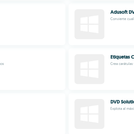
Adusoft DV
Convierte cual
Etiquetas 
gos
Crea carátulas
DVD Soluti
Explota al má