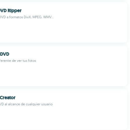
DVD Ripper
DVD a formatos DivX, MPEG, WMV...
oDVD
erente de ver tus fotos
Creator
D al alcance de cualquier usuario