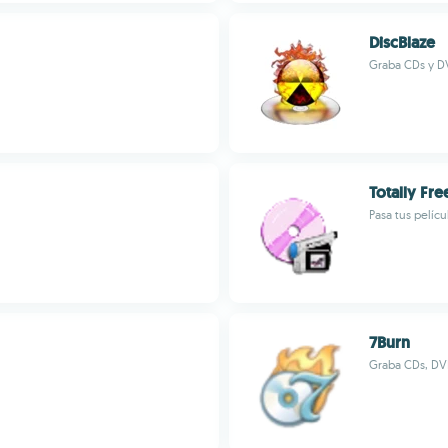
DiscBlaze
Graba CDs y D
Totally Fr
Pasa tus pelíc
7Burn
Graba CDs, DV