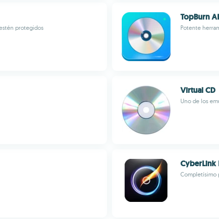
TopBurn AI
estén protegidos
Potente herra
Virtual CD
Uno de los em
CyberLink
Completísimo 