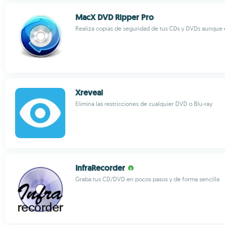
MacX DVD Ripper Pro
Realiza copias de seguridad de tus CDs y DVDs aunque 
Xreveal
Elimina las restricciones de cualquier DVD o Blu-ray
InfraRecorder
Graba tus CD/DVD en pocos pasos y de forma sencilla