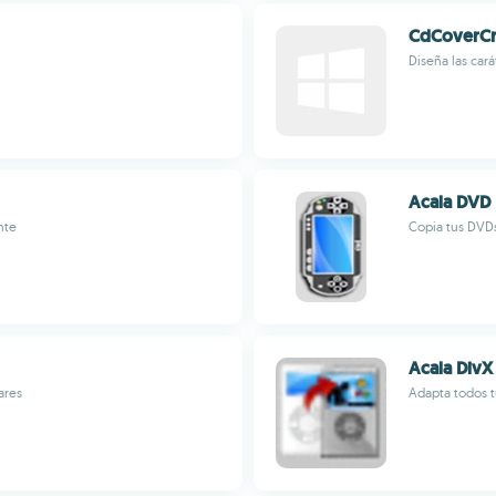
CdCoverCr
Diseña las car
Acala DVD 
nte
Copia tus DVDs
Acala DivX
ares
Adapta todos t