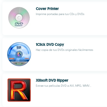
Cover Printer
Imprime portadas para tus CDs y DVDs
1Click DVD Copy
Haz copia de tus DVDs originales fácilmentes
Xilisoft DVD Ripper
Extrae tus películas DVD a AVI, MPG, WMV...