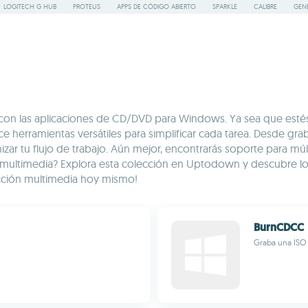
LOGITECH G HUB
PROTEUS
APPS DE CÓDIGO ABIERTO
SPARKLE
CALIBRE
GEN
on las aplicaciones de CD/DVD para Windows. Ya sea que estés 
e herramientas versátiles para simplificar cada tarea. Desde gra
timizar tu flujo de trabajo. Aún mejor, encontrarás soporte para 
ca multimedia? Explora esta colección en Uptodown y descubre lo
lección multimedia hoy mismo!
BurnCDCC
Graba una ISO 