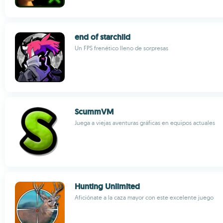
end of starchild
Un FPS frenético lleno de sorpresas
ScummVM
Juega a viejas aventuras gráficas en equipos actuales
Hunting Unlimited
Aficiónate a la caza mayor con este excelente juego