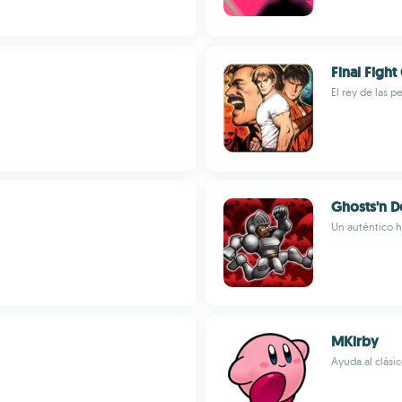
Final Fight
El rey de las p
Ghosts'n 
Un auténtico h
MKirby
Ayuda al clási