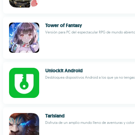
Tower of Fantasy
Versión para PC del espectacular RPG de mundo abiert
Unlockit Android
Desbloquea dispositivos Android a los que ya no tenga
Tarisland
Disfruta de un amplio mundo lleno de aventuras y color