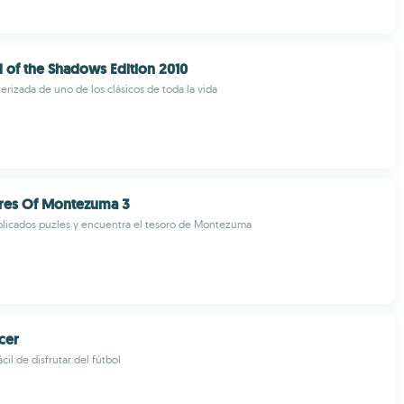
l of the Shadows Edition 2010
erizada de uno de los clásicos de toda la vida
ures Of Montezuma 3
licados puzles y encuentra el tesoro de Montezuma
cer
cil de disfrutar del fútbol