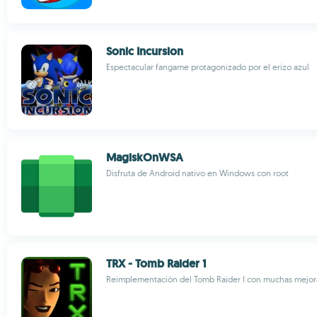
Sonic Incursion
Espectacular fangame protagonizado por el erizo azul
MagiskOnWSA
Disfruta de Android nativo en Windows con root
TRX - Tomb Raider 1
Reimplementación del Tomb Raider I con muchas mejor