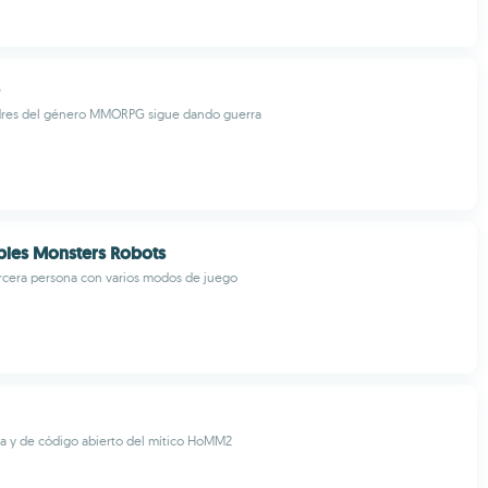
dres del género MMORPG sigue dando guerra
ies Monsters Robots
ercera persona con varios modos de juego
ta y de código abierto del mítico HoMM2