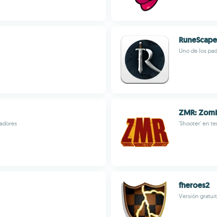
RuneScape
Uno de los pa
ZMR: Zomb
gadores
'Shooter' en t
fheroes2
Versión gratui