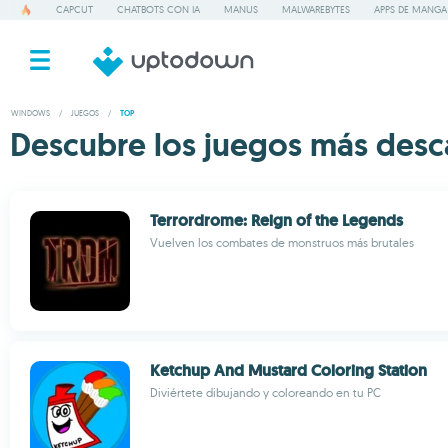
CAPCUT
CHATBOTS CON IA
MANUS
MALWAREBYTES
APPS DE MANGA
WINDOWS
/
JUEGOS
/
TOP
Descubre los juegos más des
Terrordrome: Reign of the Legends
Vuelven los combates de monstruos más brutales
Ketchup And Mustard Coloring Station
Diviértete dibujando y coloreando en tu PC