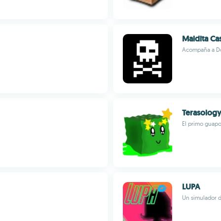
Maldita Cas
Acompaña a Don
Terasolog
El primo guapo
LUPA
Un simulador d