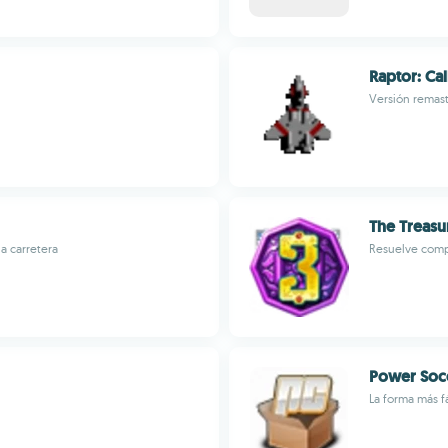
Raptor: Cal
Versión remast
The Treas
la carretera
Resuelve comp
Power Soc
La forma más fá