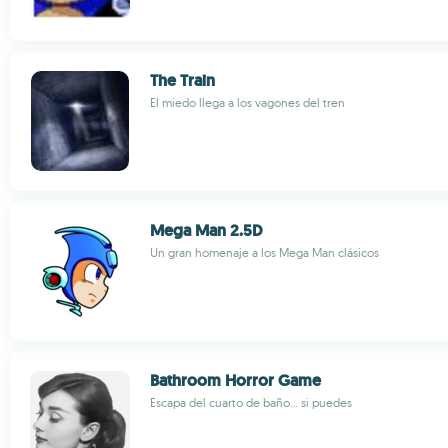
The Train
El miedo llega a los vagones del tren
Mega Man 2.5D
Un gran homenaje a los Mega Man clásicos
Bathroom Horror Game
Escapa del cuarto de baño... si puedes