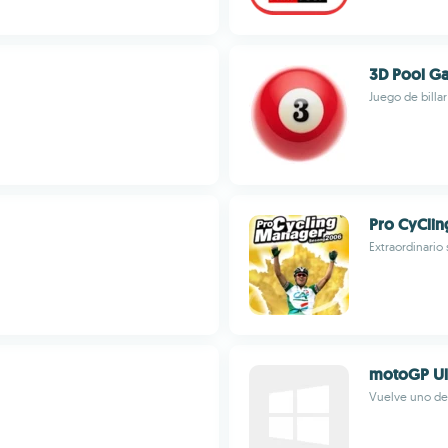
3D Pool G
Juego de billa
Pro CyCli
Extraordinario
motoGP Ul
Vuelve uno de 