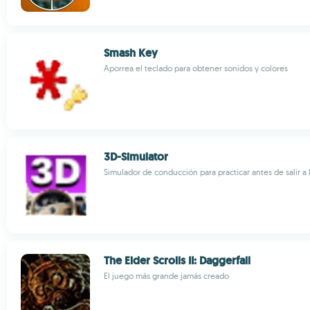
Smash Key
Aporrea el teclado para obtener sonidos y colores
3D-Simulator
Simulador de conducción para practicar antes de salir a 
The Elder Scrolls II: Daggerfall
El juego más grande jamás creado