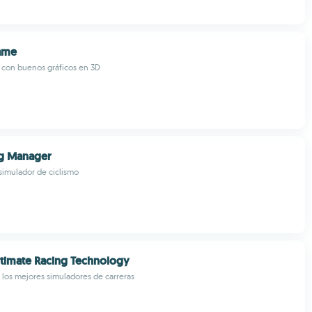
ame
r con buenos gráficos en 3D
ng Manager
 simulador de ciclismo
timate Racing Technology
los mejores simuladores de carreras