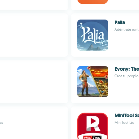
Palia
Adéntrate junt
Evony: The
Crea tu propio
MiniTool S
as
MiniTool Ltd