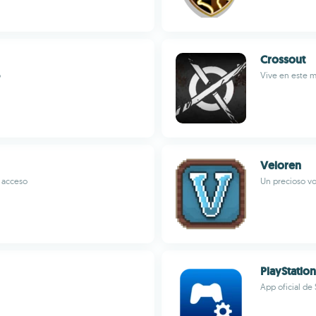
Crossout
o
Vive en este m
Veloren
s acceso
Un precioso vo
PlayStatio
App oficial d