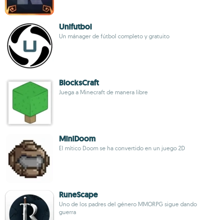
Unifutbol
Un mánager de fútbol completo y gratuito
BlocksCraft
Juega a Minecraft de manera libre
MiniDoom
El mítico Doom se ha convertido en un juego 2D
RuneScape
Uno de los padres del género MMORPG sigue dando
guerra