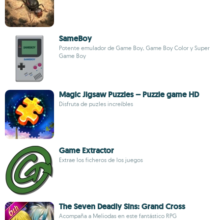
SameBoy
Potente emulador de Game Boy, Game Boy Color y Super
Game Boy
Magic Jigsaw Puzzles – Puzzle game HD
Disfruta de puzles increíbles
Game Extractor
Extrae los ficheros de los juegos
The Seven Deadly Sins: Grand Cross
Acompaña a Meliodas en este fantástico RPG