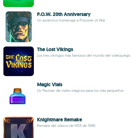
P.O.W. 20th Anniversary
Un auténtico homenaje a Prisioner of War
The Lost Vikings
Los tres vikingos más famosos del mundo del videojuego
Magic Vials
Un Pacman de viales mágicos para los más pequeños
Knightmare Remake
Remake del clásico de MSX de 1986