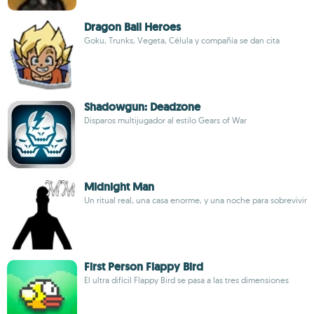
Dragon Ball Heroes
Goku, Trunks, Vegeta, Célula y compañía se dan cita
Shadowgun: Deadzone
Disparos multijugador al estilo Gears of War
Midnight Man
Un ritual real, una casa enorme, y una noche para sobrevivir
First Person Flappy Bird
El ultra difícil Flappy Bird se pasa a las tres dimensiones