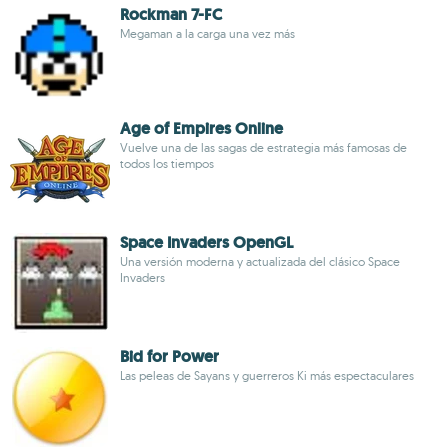
Rockman 7-FC
Megaman a la carga una vez más
Age of Empires Online
Vuelve una de las sagas de estrategia más famosas de
todos los tiempos
Space Invaders OpenGL
Una versión moderna y actualizada del clásico Space
Invaders
Bid for Power
Las peleas de Sayans y guerreros Ki más espectaculares