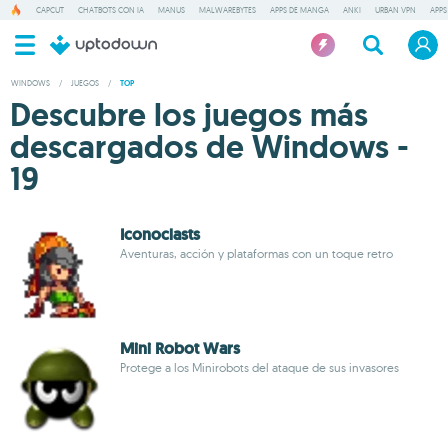
CAPCUT
CHATBOTS CON IA
MANUS
MALWAREBYTES
APPS DE MANGA
ANKI
URBAN VPN
APPS
WINDOWS
/
JUEGOS
/
TOP
Descubre los juegos más
descargados de Windows -
19
Iconoclasts
Aventuras, acción y plataformas con un toque retro
Mini Robot Wars
Protege a los Minirobots del ataque de sus invasores