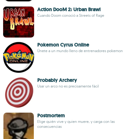
Action DooM 2: Urban Brawl
Cuando Doom conoció a Streets of Rage
Pokemon Cyrus Online
Únete a un mundo lleno de entrenadores pokemon
Probably Archery
Usar un arco no es precisamente fácil
Postmortem
Elige quién vive y quien muere, y carga con las
consecuencias